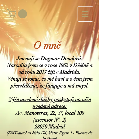
O mně
Jmenuji se Dagmar Dondová.
Narodila jsem se v roce 1962 v Děčíně a
od roku 2017 žiji v Madridu.
Věnuji se tomu, co mě baví a o čem jsem
přesvědčena, že funguje a má smysl.
Výše uvedené služby poskytuji na níže
uvedené adrese:
Av. Manoteras, 22, 3º, local 100
(ascensor Nº. 2)
28050 Madrid
(EMT-autobus číslo 174, Metro ligero 1 - Fuente de
la Mora)