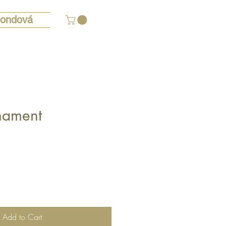
ondová
rnament
Add to Cart