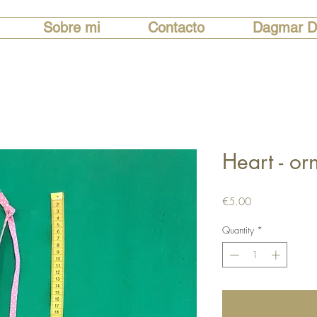
Sobre mi
Contacto
Dagmar D
Heart - o
Price
€5.00
Quantity
*