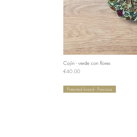
Cojín - verde con flores
Price
€40.00
Patented brand - Preciosa