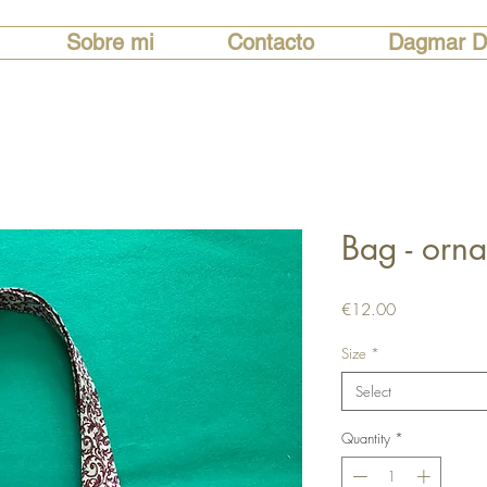
Sobre mi
Contacto
Dagmar D
Bag - orn
Price
€12.00
Size
*
Select
Quantity
*