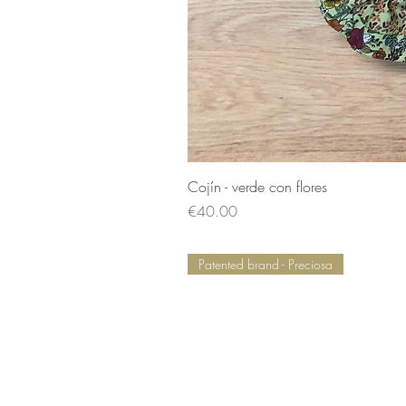
Cojín - verde con flores
Price
€40.00
Patented brand - Preciosa