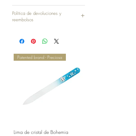
Funda sin Almohada = 40,00 €
Política de devoluciones y
reembolsos
Patented brand - Preciosa
Lima de cristal de Bohemia
Lima de cristal de Bohem