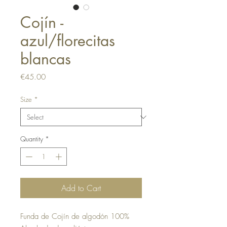
Cojín -
azul/florecitas
blancas
Price
€45.00
Size
*
Quantity
*
Add to Cart
Funda de Cojín de algodón 100%