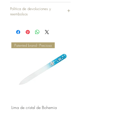
Funda sin Almohada = 40,00 €
Política de devoluciones y
reembolsos
Patented brand - Preciosa
Lima de cristal de Bohemia
Lima de cristal de Bohem