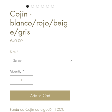
Cojín -
blanco/rojo/beig
e/gris
Price
€40.00
Size
*
Quantity
*
Add to Cart
Funda de Cojín de algodón 100%