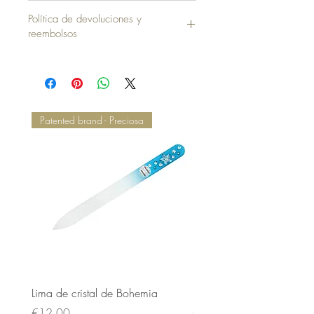
Funda sin Almohada = 40,00 €
Política de devoluciones y
reembolsos
Patented brand - Preciosa
Lima de cristal de Bohemia
Lima de cristal de Bohem
Price
Price
€12.00
€12.00