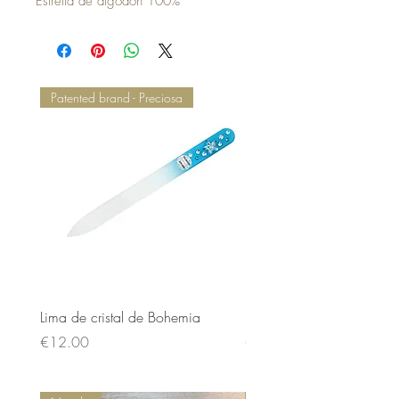
Estrella de algodón 100%
Patented brand - Preciosa
Lima de cristal de Bohemia
Lima de cristal de Bohem
Price
Price
€12.00
€12.00