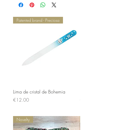
Patented brand - Preciosa
Lima de cristal de Bohemia
Lima de cristal de Bohem
Price
Price
€12.00
€12.00
Novelty
Novelty