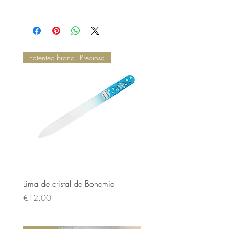
Patented brand - Preciosa
Lima de cristal de Bohemia
Lima de cristal de Bohem
Price
Price
€12.00
€12.00